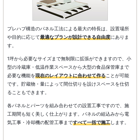
プレハブ構造のパネル工法による最大の特長は、設置場所
や目的に応じて
最適なプランが設計できる自由度
にありま
す。
1坪から必要なサイズまで無制限に拡張ができますので、小
型の冷蔵庫・低温作業スペースから大型の食品保管庫まで
必要な機能を
現在のレイアウトに合わせて作る
ことが可能
です。貯蔵物・量によって間仕切りを設けスペースを仕切
ることもできます。
各パネルとパーツを組み合わせての設置工事ですので、施
工期間も短く美しく仕上がります。パネルの組込みから電
気工事・冷却機の配管工事まで
すべて一括で施工
します。