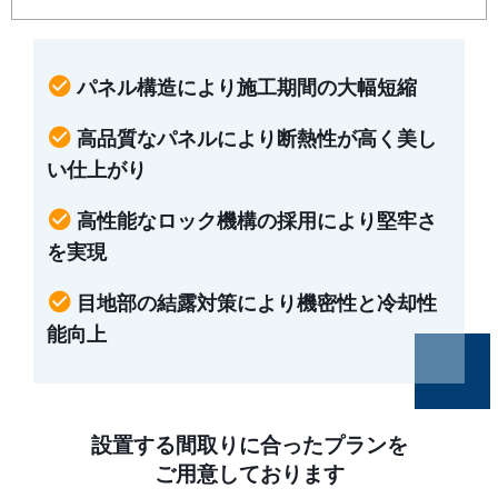
check_circle
パネル構造により施工期間の大幅短縮
check_circle
高品質なパネルにより断熱性が高く美し
い仕上がり
check_circle
高性能なロック機構の採用により堅牢さ
を実現
check_circle
目地部の結露対策により機密性と冷却性
能向上
設置する間取りに合ったプランを
ご用意しております