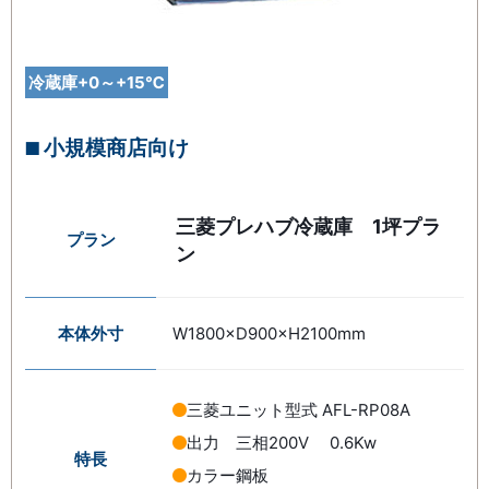
冷蔵庫+0～+15℃
小規模商店向け
三菱プレハブ冷蔵庫 1坪プラ
プラン
ン
本体外寸
W1800×D900×H2100mm
三菱ユニット型式 AFL-RP08A
出力 三相200V 0.6Kw
特長
カラー鋼板